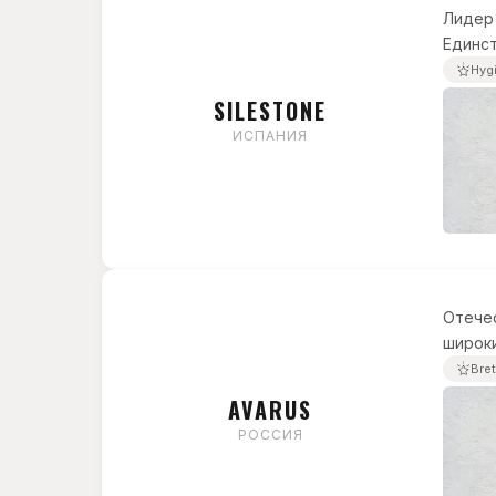
Лидер 
Единст
Hyg
SILESTONE
ИСПАНИЯ
Отечес
широки
Bre
AVARUS
РОССИЯ