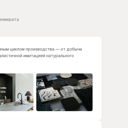
ломерата
лным циклом производства — от добычи
еалистичной имитацией натурального