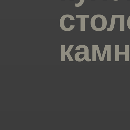
стол
камн