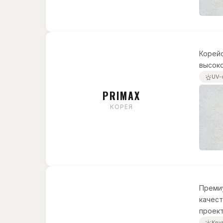
Корейс
высоко
UV-
PRIMAX
КОРЕЯ
Преми
качест
проект
Кру